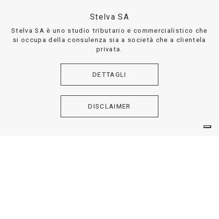
Stelva SA
Stelva SA è uno studio tributario e commercialistico che
si occupa della consulenza sia a società che a clientela
privata.
DETTAGLI
DISCLAIMER
Helvetia Trust Company SA
Helvetia Trust Company SA è una Trustee Company di
diritto svizzero, che si occupa dell’ istituzione e della
gestione di Trust, volti alla tutela del patrimonio sia di
privati che di aziende.
DETTAGLI