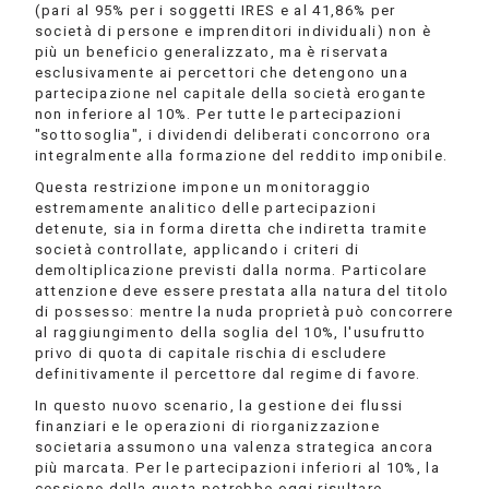
(pari al 95% per i soggetti IRES e al 41,86% per
società di persone e imprenditori individuali) non è
più un beneficio generalizzato, ma è riservata
esclusivamente ai percettori che detengono una
partecipazione nel capitale della società erogante
non inferiore al 10%. Per tutte le partecipazioni
"sottosoglia", i dividendi deliberati concorrono ora
integralmente alla formazione del reddito imponibile.
Questa restrizione impone un monitoraggio
estremamente analitico delle partecipazioni
detenute, sia in forma diretta che indiretta tramite
società controllate, applicando i criteri di
demoltiplicazione previsti dalla norma. Particolare
attenzione deve essere prestata alla natura del titolo
di possesso: mentre la nuda proprietà può concorrere
al raggiungimento della soglia del 10%, l'usufrutto
privo di quota di capitale rischia di escludere
definitivamente il percettore dal regime di favore.
In questo nuovo scenario, la gestione dei flussi
finanziari e le operazioni di riorganizzazione
societaria assumono una valenza strategica ancora
più marcata. Per le partecipazioni inferiori al 10%, la
cessione della quota potrebbe oggi risultare