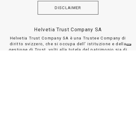
DISCLAIMER
Helvetia Trust Company SA
Helvetia Trust Company SA è una Trustee Company di
diritto svizzero, che si occupa dell’ istituzione e della
gestione di Trust, volti alla tutela del patrimonio sia di
privati che di aziende.
DETTAGLI
DISCLAIMER