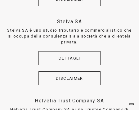
Stelva SA
Stelva SA è uno studio tributario e commercialistico che
si occupa della consulenza sia a società che a clientela
privata.
DETTAGLI
DISCLAIMER
Helvetia Trust Company SA
Helvetia Trust Company SA è una Trustee Company di
diritto svizzero, che si occupa dell’ istituzione e della
gestione di Trust, volti alla tutela del patrimonio sia di
privati che di aziende.