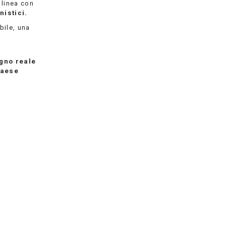
n linea con
nistici.
bile, una
gno reale
Paese