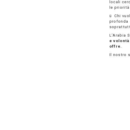
locali cer
le priorit
ü Chi vuol
profonda 
soprattutt
L’Arabia 
e volontà
offre.
Il nostro