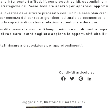
cano interlocutori affidabili, con progetti solidi, sostenibili e i
à strategiche del Paese.
Non c’è spazio per
approcci opportu
e investire deve arrivare preparato con : un business plan credi
conoscenza del contesto giuridico, culturale ed economico, e
o la capacità di costruire relazioni autentiche e durature.
Saudita premia la visione di lungo periodo e
chi dimostra impe
 di radicarsi potrà cogliere appieno le opportunità che il 
 staff rimane a disposizione per approfondimenti.
Condividi articolo su:
Facebook
Twitter
Pinterest
LinkedIn
Jigger Cruz, Rhetorical Diorama 2012