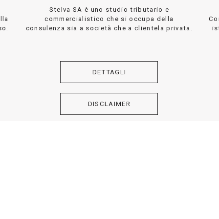
Stelva SA è uno studio tributario e
lla
commercialistico che si occupa della
Co
so.
consulenza sia a società che a clientela privata.
is
DETTAGLI
DISCLAIMER
Stelva SA - CHE-115.831.950 -
Privacy Policy
-
Cookie Policy
- 