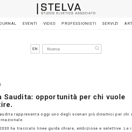
OURNAL
EVENTI
VIDEO
PROFESSIONISTI
SERVIZI
ART
EN
5
a Saudita: opportunità per chi vuole
ire.
audita rappresenta oggi uno degli scenari più dinamici per chi 
ternazionale.
2030 ha tracciato linee guida chiare, ambiziose e selettive. Le i