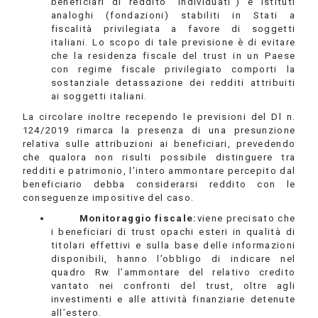
beneficiari di reddito “individuati”) e istituti
analoghi (fondazioni) stabiliti in Stati a
fiscalità privilegiata a favore di soggetti
italiani. Lo scopo di tale previsione è di evitare
che la residenza fiscale del trust in un Paese
con regime fiscale privilegiato comporti la
sostanziale detassazione dei redditi attribuiti
ai soggetti italiani.
La circolare inoltre recependo le previsioni del Dl n.
124/2019 rimarca la presenza di una presunzione
relativa sulle attribuzioni ai beneficiari, prevedendo
che qualora non risulti possibile distinguere tra
redditi e patrimonio, l’intero ammontare percepito dal
beneficiario debba considerarsi reddito con le
conseguenze impositive del caso.
Monitoraggio fiscale:
viene precisato che
i beneficiari di trust opachi esteri in qualità di
titolari effettivi e sulla base delle informazioni
disponibili, hanno l’obbligo di indicare nel
quadro Rw l’ammontare del relativo credito
vantato nei confronti del trust, oltre agli
investimenti e alle attività finanziarie detenute
all’estero.