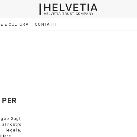
E E CULTURA
CONTATTI
 PER
ngoo Sagl,
e al nostro
, legale,
liare.