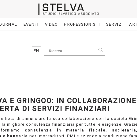
OURNAL
EVENTI
VIDEO
PROFESSIONISTI
SERVIZI
ART
EN
1
VA E GRINGOO: IN COLLABORAZIONE
ERTA DI SERVIZI FINANZIARI
 è lieta di annunciare la sua collaborazione con la società Gri
e la migliore consulenza finanziaria per tutte le esigenze. Grazi
 forniamo
consulenza in materia fiscale, societaria
a e bancaria
per imprenditori, PMI e aziende a conduzione fami