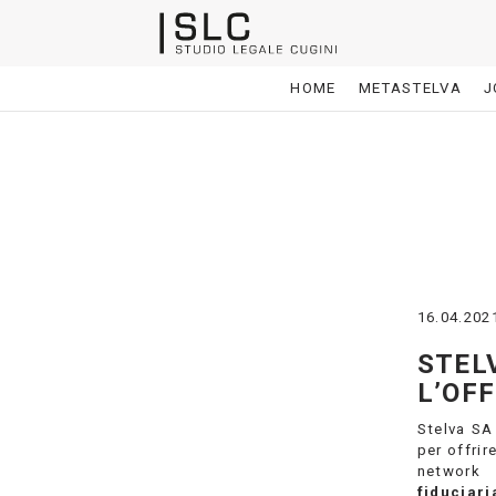
HOME
METASTELVA
J
16.04.202
STEL
L’OFF
Stelva SA
per offrir
network
fiduciari