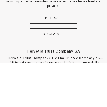
si occupa della consulenza sia a società che a clientela
privata.
DETTAGLI
DISCLAIMER
Helvetia Trust Company SA
Helvetia Trust Company SA è una Trustee Company di
diritto svizzero, che si occupa dell’ istituzione e della
gestione di Trust, volti alla tutela del patrimonio sia di
privati che di aziende.
DETTAGLI
DISCLAIMER