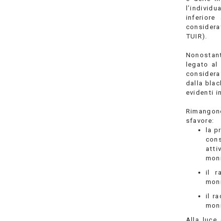
l’individu
inferiore
considera
TUIR).
Nonostante
legato al
considera
dalla blac
evidenti 
Rimangono 
sfavore:
la p
cons
atti
moni
il 
moni
il r
moni
Alla luce