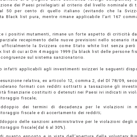
azione dei Paesi privilegiati al criterio del livello nominale di
 al 50 per cento di quello italiano (evitando che la Sviz
ta Black list pura, mentre rimane applicabile l’art 167 comm
 i positivi mutamenti, rimane un forte aspetto di criticità da
 parziale recepimento delle nuove previsioni nello scenario ita
 ufficialmente la Svizzera come Stato white list senza però 
k list di cui ai Dm 4 maggio 1999 (la black list delle persone fi
incongruenze sul sistema sanzionatorio.
infatti applicabili agli investimenti svizzeri le seguenti disp
resunzione relativa, ex articolo 12, comma 2, del Dl 78/09, sec
iderano formati con redditi sottratti a tassazione gli investi
vità finanziarie costituiti o detenuti nei Paesi ivi indicati in vio
toraggio fiscale;
raddoppio dei termini di decadenza per le violazioni in m
toraggio fiscale e di accertamento dei redditi;
addoppio delle sanzioni amministrative per le violazioni degli 
toraggio fiscale(dal 6 al 30%).
 di quanto esposto e in vista dell’apertura della voluntary Bis