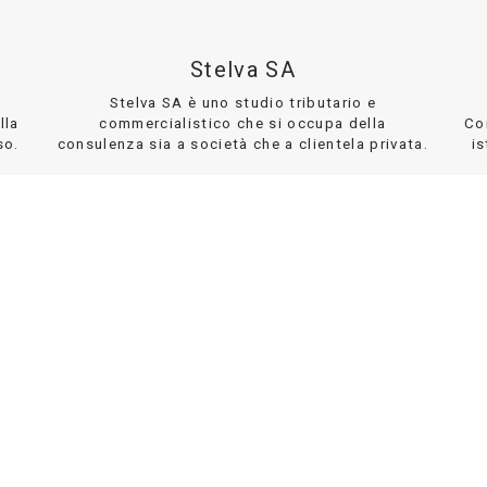
Stelva SA
Stelva SA è uno studio tributario e
lla
commercialistico che si occupa della
Co
so.
consulenza sia a società che a clientela privata.
is
DETTAGLI
DISCLAIMER