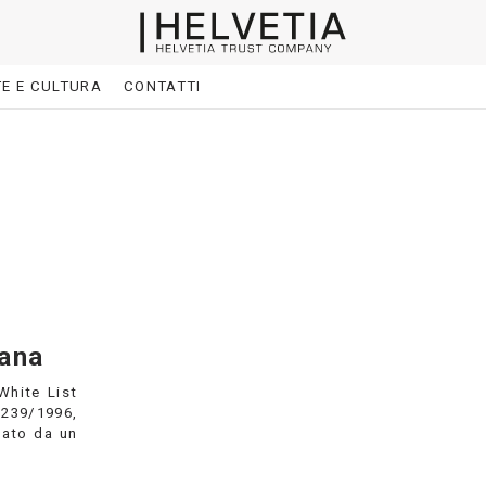
E E CULTURA
CONTATTI
iana
White List
 239/1996,
zato da un