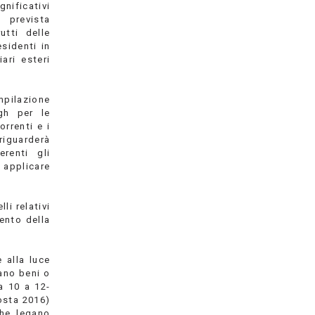
gnificativi
 prevista
utti delle
esidenti in
ari esteri
mpilazione
gh per le
orrenti e i
riguarderà
renti gli
 applicare
li relativi
ento della
 alla luce
tano beni o
da 10 a 12-
osta 2016)
che legano