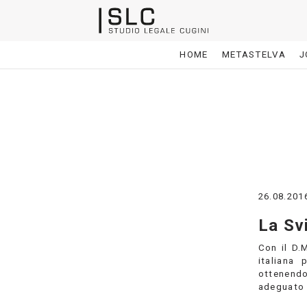
HOME
METASTELVA
J
26.08.201
La Sv
Con il D.
italiana 
ottenendo
adeguato 