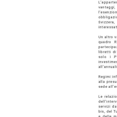
L’apparten
vantaggi
l’esenzio
obbligazio
Svizzera,
interessat
Un altro 
quadro R
partecipaz
libretti 
solo i P
investime
all’annual
Regimi inf
alla pres
sede all’e
Le relazi
dell’inter
servizi da
bis, del 
e delle m