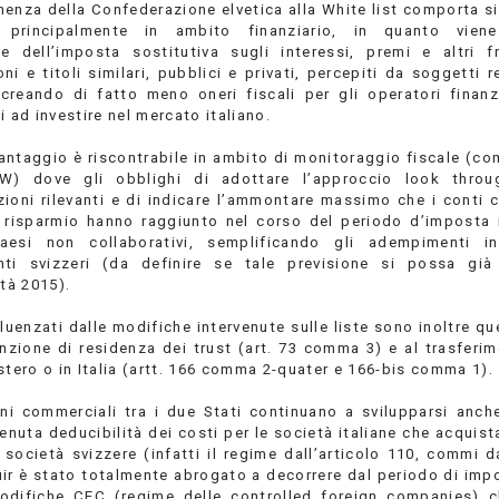
enza della Confederazione elvetica alla White list comporta si
, principalmente in ambito finanziario, in quanto viene
ne dell’imposta sostitutiva sugli interessi, premi e altri fr
ni e titoli similari, pubblici e privati, percepiti da soggetti r
 creando di fatto meno oneri fiscali per gli operatori finanzi
i ad investire nel mercato italiano.
vantaggio è riscontrabile in ambito di monitoraggio fiscale (co
W) dove gli obblighi di adottare l’approccio look throu
ioni rilevanti e di indicare l’ammontare massimo che i conti c
di risparmio hanno raggiunto nel corso del periodo d’imposta 
aesi non collaborativi, semplificando gli adempimenti ine
nti svizzeri (da definire se tale previsione si possa già
ità 2015).
luenzati dalle modifiche intervenute sulle liste sono inoltre quel
unzione di residenza dei trust (art. 73 comma 3) e al trasferim
stero o in Italia (artt. 166 comma 2-quater e 166-bis comma 1).
oni commerciali tra i due Stati continuano a svilupparsi anche
venuta deducibilità dei costi per le società italiane che acquis
 società svizzere (infatti il regime dall’articolo 110, commi 
Tuir è stato totalmente abrogato a decorrere dal periodo di imp
odifiche CFC (regime delle controlled foreign companies) 