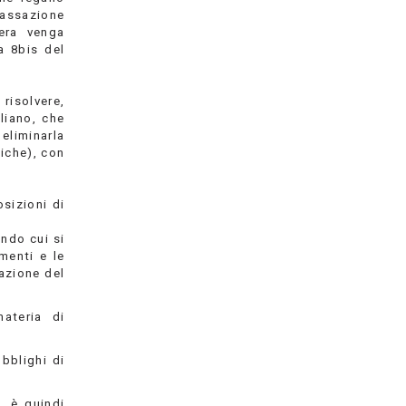
 tassazione
zera venga
a 8bis del
 risolvere,
liano, che
eliminarla
siche), con
osizioni di
ondo cui si
menti e le
lazione del
ateria di
obblighi di
, è quindi