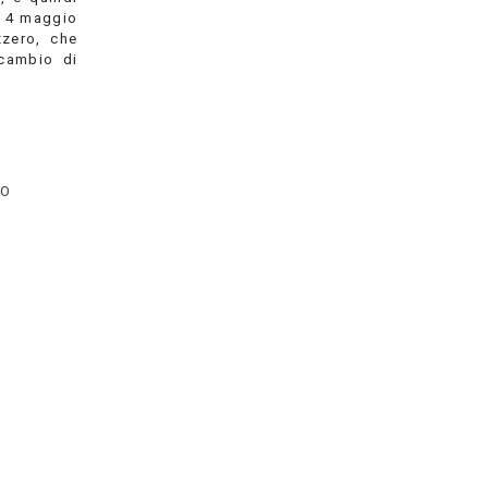
M 4 maggio
zzero, che
scambio di
TO