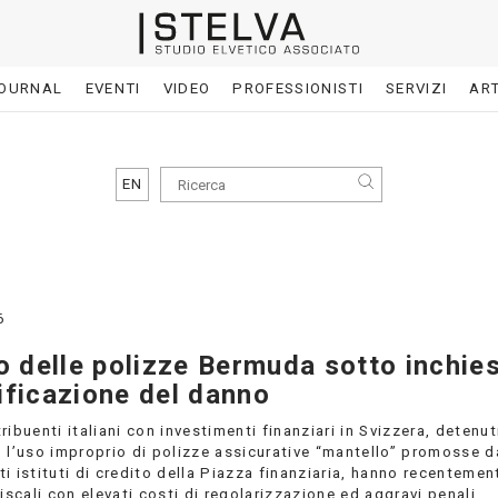
OURNAL
EVENTI
VIDEO
PROFESSIONISTI
SERVIZI
ART
EN
6
so delle polizze Bermuda sotto inchies
ificazione del danno
ribuenti italiani con investimenti finanziari in Svizzera, detenut
o l’uso improprio di polizze assicurative “mantello” promosse d
i istituti di credito della Piazza finanziaria, hanno recentemen
fiscali con elevati costi di regolarizzazione ed aggravi penali.