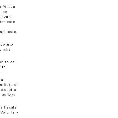
la Piazza
a con
enza al
ntemente
isclosure,
i potuto
nonché
ubito dal
dito
.
ta
stituto di
to subita
o polizza.
tà fiscale
 Voluntary