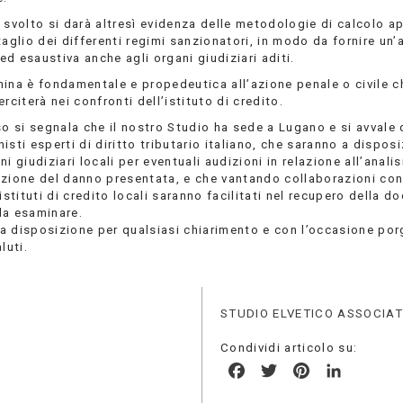
 svolto si darà altresì evidenza delle metodologie di calcolo a
taglio dei differenti regimi sanzionatori, in modo da fornire un’a
d esaustiva anche agli organi giudiziari aditi.
ina è fondamentale e propedeutica all’azione penale o civile ch
erciterà nei confronti dell’istituto di credito.
so si segnala che il nostro Studio ha sede a Lugano e si avvale 
isti esperti di diritto tributario italiano, che saranno a dispos
ni giudiziari locali per eventuali audizioni in relazione all’analis
azione del danno presentata, e che vantando collaborazioni con
 istituti di credito locali saranno facilitati nel recupero della 
da esaminare.
a disposizione per qualsiasi chiarimento e con l’occasione por
luti.
STUDIO ELVETICO ASSOCIA
Condividi articolo su:
Facebook
Twitter
Pinterest
LinkedIn