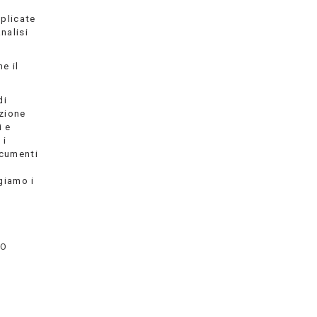
pplicate
nalisi
e il
di
izione
i e
 i
documenti
giamo i
TO