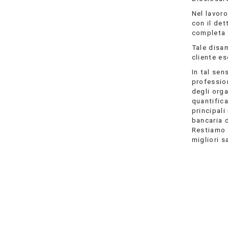
Nel lavoro
con il det
completa e
Tale disam
cliente es
In tal sen
profession
degli orga
quantific
principali
bancaria 
Restiamo 
migliori sa