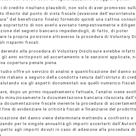
uti di credito risultano plausibili, non solo di aver promosso sul
o illecito dal punto di vista fiscale (evasione dell’euroritenut
ra” del beneficiario finale) fornendo quindi una cattiva consul
ma soprattutto di non averlo avvisato tempestivamente e dilige
azione del segreto bancario impedendogli, di fatto, di poter
are la propria posizione attraverso la procedura di Voluntary D
li risparmi fiscali.
 aderendo alla procedura di Voluntary Disclosure avrebbe infatt
 gli anni sottoposti ad accertamento e le sanzioni applicate, 
una copertura penale piena.
Studio offre un servizio di analisi e quantificazione del danno s
te italiano a seguito della condotta tenuta dall’istituto di cre
valutando sia gli aspetti documentali sia quelli numerico-fiscali
lare, dopo un primo inquadramento fattuale, l’analisi viene svol
o minuziosamente la documentazione bancaria rilasciata dall’i
 la documentazione fiscale inerente la procedura di accertamen
al fine di evidenziare le criticità fiscali e finanziarie del prodott
ficazione del danno viene determinata mettendo a confronto e
zando per le singole annualità gli importi accertarti dall’Autori
ispetto agli importi dovuti in caso di adesione alla procedura di
e.