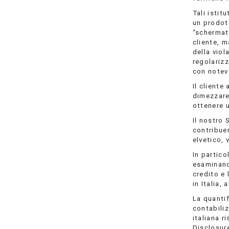
Tali istit
un prodott
“schermatu
cliente, 
della viol
regolarizz
con notevo
Il cliente
dimezzare
ottenere 
Il nostro 
contribuen
elvetico, 
In partico
esaminand
credito e
in Italia, 
La quanti
contabiliz
italiana r
Disclosur