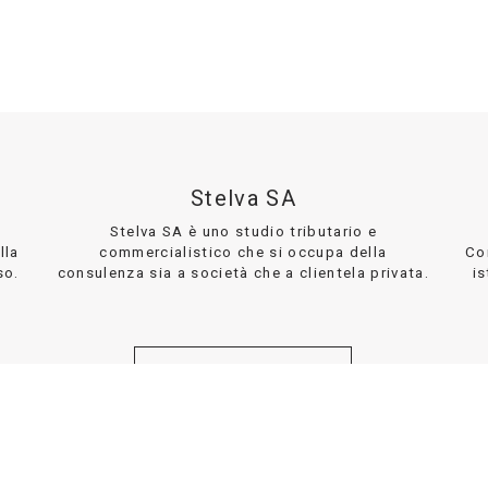
Stelva SA
Stelva SA è uno studio tributario e
lla
commercialistico che si occupa della
Co
so.
consulenza sia a società che a clientela privata.
is
DETTAGLI
DISCLAIMER