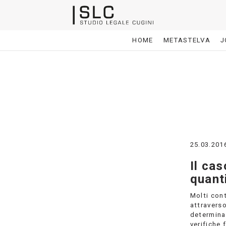
HOME
METASTELVA
J
25.03.201
Il ca
quant
Molti cont
attravers
determinat
verifiche 