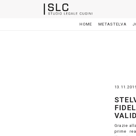
HOME
METASTELVA
J
13.11.201
STEL
FIDE
VALI
Grazie all
prime rea