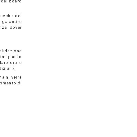
 dei board
nseche del
 garantire
enza dover
alidazione
 in quanto
lare ora e
iziali».
ain verrà
scimento di