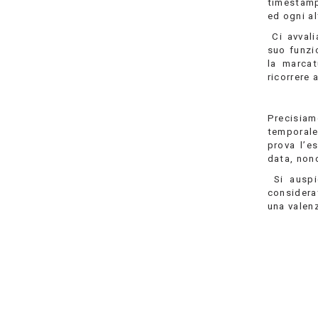
timestamp
ed ogni a
Ci avvali
suo funzi
la marcat
ricorrere 
Precisiam
temporale
prova l’e
data, non
Si auspi
considerat
una valen