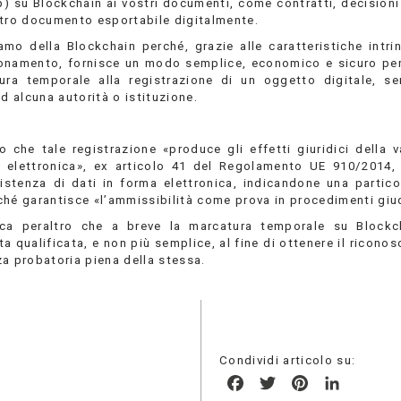
) su Blockchain ai vostri documenti, come contratti, decisioni
ltro documento esportabile digitalmente.
amo della Blockchain perché, grazie alle caratteristiche intri
onamento, fornisce un modo semplice, economico e sicuro per
ura temporale alla registrazione di un oggetto digitale, s
ad alcuna autorità o istituzione.
o che tale registrazione «produce gli effetti giuridici della v
 elettronica», ex articolo 41 del Regolamento UE 910/2014,
sistenza di dati in forma elettronica, indicandone una partico
ché garantisce «l’ammissibilità come prova in procedimenti giud
ca peraltro che a breve la marcatura temporale su Blockch
a qualificata, e non più semplice, al fine di ottenere il ricono
za probatoria piena della stessa.
Condividi articolo su:
Facebook
Twitter
Pinterest
LinkedIn