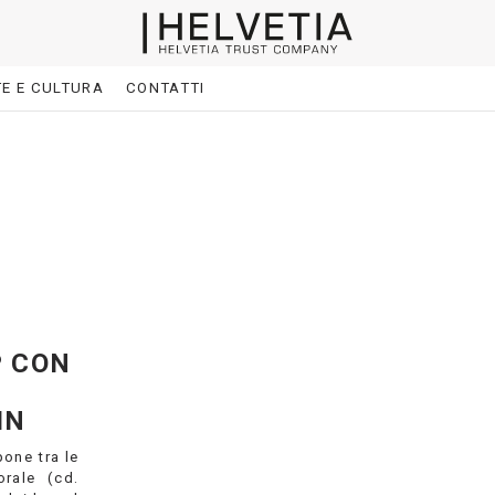
E E CULTURA
CONTATTI
P CON
IN
pone tra le
orale (cd.