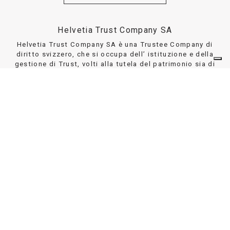
Helvetia Trust Company SA
Helvetia Trust Company SA è una Trustee Company di
diritto svizzero, che si occupa dell’ istituzione e della
gestione di Trust, volti alla tutela del patrimonio sia di
privati che di aziende.
DETTAGLI
DISCLAIMER
© 2026 - Stelva SA - CHE-115.831.950 -
Privacy Policy
-