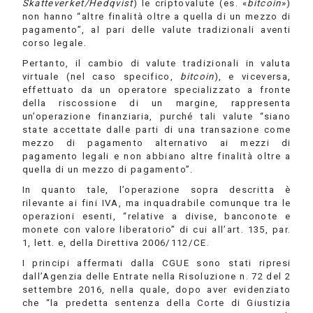
Skatteverket/Hedqvist
) le criptovalute (es. «
bitcoin
»)
non hanno “altre finalità oltre a quella di un mezzo di
pagamento”, al pari delle valute tradizionali aventi
corso legale.
Pertanto, il cambio di valute tradizionali in valuta
virtuale (nel caso specifico,
bitcoin
), e viceversa,
effettuato da un operatore specializzato a fronte
della riscossione di un margine, rappresenta
un’operazione finanziaria, purché tali valute “siano
state accettate dalle parti di una transazione come
mezzo di pagamento alternativo ai mezzi di
pagamento legali e non abbiano altre finalità oltre a
quella di un mezzo di pagamento”.
In quanto tale, l’operazione sopra descritta è
rilevante ai fini IVA, ma inquadrabile comunque tra le
operazioni esenti, “relative a divise, banconote e
monete con valore liberatorio” di cui all’art. 135, par.
1, lett. e, della Direttiva 2006/112/CE.
I principi affermati dalla CGUE sono stati ripresi
dall’Agenzia delle Entrate nella Risoluzione n. 72 del 2
settembre 2016, nella quale, dopo aver evidenziato
che “la predetta sentenza della Corte di Giustizia