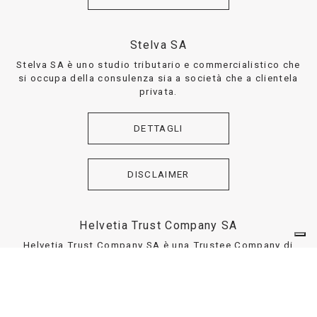
Stelva SA
Stelva SA è uno studio tributario e commercialistico che
si occupa della consulenza sia a società che a clientela
privata.
DETTAGLI
DISCLAIMER
Helvetia Trust Company SA
Helvetia Trust Company SA è una Trustee Company di
diritto svizzero, che si occupa dell’ istituzione e della
gestione di Trust, volti alla tutela del patrimonio sia di
privati che di aziende.