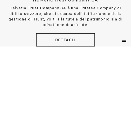
Helvetia Trust Company SA è una Trustee Company di
diritto svizzero, che si occupa dell’ istituzione e della
gestione di Trust, volti alla tutela del patrimonio sia di
privati che di aziende.
DETTAGLI
DISCLAIMER
© 2026 - Stelva SA - CHE-115.831.950 -
Privacy Policy
-
Cookie Policy
- by
Shots.it