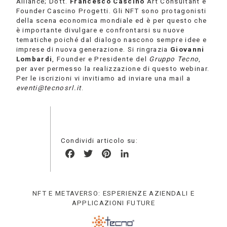
Alliance; Dott.
Francesco Cascino
Art Consultant e
Founder Cascino Progetti. Gli NFT sono protagonisti
della scena economica mondiale ed è per questo che
è importante divulgare e confrontarsi su nuove
tematiche poiché dal dialogo nascono sempre idee e
imprese di nuova generazione. Si ringrazia
Giovanni
Lombardi
, Founder e Presidente del
Gruppo Tecno
,
per aver permesso la realizzazione di questo webinar.
Per le iscrizioni vi invitiamo ad inviare una mail a
eventi@tecnosrl.it
.
Condividi articolo su:
Facebook
Twitter
Pinterest
LinkedIn
NFT E METAVERSO: ESPERIENZE AZIENDALI E
APPLICAZIONI FUTURE